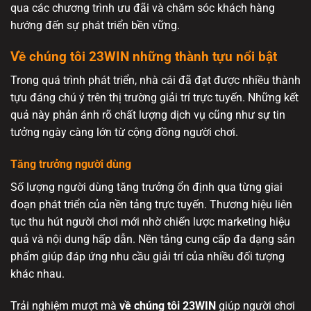
qua các chương trình ưu đãi và chăm sóc khách hàng
hướng đến sự phát triển bền vững.
Về chúng tôi 23WIN những thành tựu nổi bật
Trong quá trình phát triển, nhà cái đã đạt được nhiều thành
tựu đáng chú ý trên thị trường giải trí trực tuyến. Những kết
quả này phản ánh rõ chất lượng dịch vụ cũng như sự tin
tưởng ngày càng lớn từ cộng đồng người chơi.
Tăng trưởng người dùng
Số lượng người dùng tăng trưởng ổn định qua từng giai
đoạn phát triển của nền tảng trực tuyến. Thương hiệu liên
tục thu hút người chơi mới nhờ chiến lược marketing hiệu
quả và nội dung hấp dẫn. Nền tảng cung cấp đa dạng sản
phẩm giúp đáp ứng nhu cầu giải trí của nhiều đối tượng
khác nhau.
Trải nghiệm mượt mà
về chúng tôi 23WIN
giúp người chơi