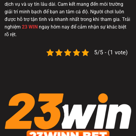
dịch vụ và uy tín lâu dài. Cam kết mang đến môi trường
giải trí minh bạch để bạn an tâm cá độ. Người chơi luôn
được hỗ trợ tận tình và nhanh nhất trong khi tham gia. Trải
nghiệm
23 WIN
ngay hôm nay để cảm nhận sự khác biệt
rõ rệt.
5/5 - (1 vote)