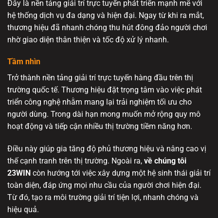
Đây là nền tảng giải trí trực tuyến phát triển mạnh mẽ với
hệ thống dịch vụ đa dạng và hiện đại. Ngay từ khi ra mắt,
thương hiệu đã nhanh chóng thu hút đông đảo người chơi
nhờ giao diện thân thiện và tốc độ xử lý nhanh.
Tầm nhìn
Trở thành nền tảng giải trí trực tuyến hàng đầu trên thị
trường quốc tế. Thương hiệu đặt trọng tâm vào việc phát
triển công nghệ nhằm mang lại trải nghiệm tối ưu cho
người dùng. Trong dài hạn mong muốn mở rộng quy mô
hoạt động và tiếp cận nhiều thị trường tiềm năng hơn.
Điều này giúp gia tăng độ phủ thương hiệu và nâng cao vị
thế cạnh tranh trên thị trường. Ngoài ra,
về chúng tôi
23WIN
còn hướng tới việc xây dựng một hệ sinh thái giải trí
toàn diện, đáp ứng mọi nhu cầu của người chơi hiện đại.
Từ đó, tạo ra môi trường giải trí tiện lợi, nhanh chóng và
hiệu quả.