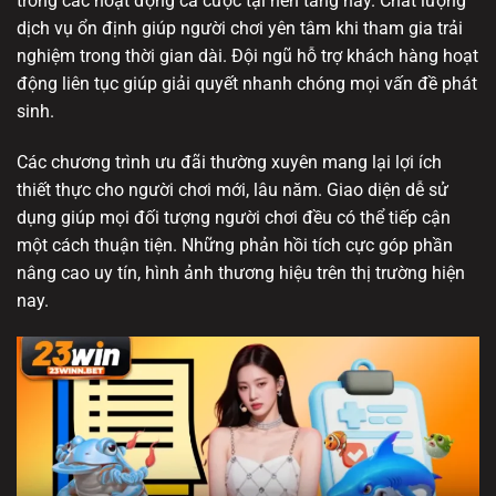
trong các hoạt động cá cược tại nền tảng này. Chất lượng
dịch vụ ổn định giúp người chơi yên tâm khi tham gia trải
nghiệm trong thời gian dài. Đội ngũ hỗ trợ khách hàng hoạt
động liên tục giúp giải quyết nhanh chóng mọi vấn đề phát
sinh.
Các chương trình ưu đãi thường xuyên mang lại lợi ích
thiết thực cho người chơi mới, lâu năm. Giao diện dễ sử
dụng giúp mọi đối tượng người chơi đều có thể tiếp cận
một cách thuận tiện. Những phản hồi tích cực góp phần
nâng cao uy tín, hình ảnh thương hiệu trên thị trường hiện
nay.