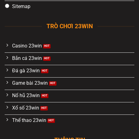
Sitemap
TRÒ CHƠI 23WIN
Casino 23win
Bắn cá 23win
Đá gà 23win
Game bài 23win
Nổ hũ 23win
Xổ số 23win
Thể thao 23win