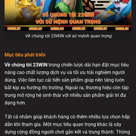
Về chúng tôi 23WIN với sứ mệnh quan trọng
Mục tiêu phát triển
Về chúng tôi 23WIN
trong chiến lược dài hạn đặt mục tiêu
nâng cao chất lượng dịch vụ và tối ưu trải nghiệm người
dùng. Việc liên tục cải tiến sản phẩm giúp nền tảng luôn
bắt kịp xu hướng thị trường. Ngoài ra, thương hiệu còn tập
trung mở rộng hệ sinh thái với nhiều sản phẩm giải trí đa
dạng hơn.
Tất cả nhằm giúp khách hàng có thêm nhiều lựa chọn hấp
dẫn khi tham gia. Một mục tiêu quan trọng khác là xây
dựng cộng đồng người chơi gắn kết và trung thành. Thông