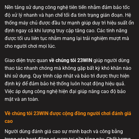
Nền tảng sử dụng công nghệ tiên tiến nhằm đảm bảo tốc
độ xử lý nhanh và hạn chế tối đa tình trạng gián đoạn. Hệ
thống máy chủ được đầu tư mạnh giúp duy trì hiệu suất ổn
định ngay cả khi lượng truy cập tăng cao. Các tính năng
được tối ưu liên tục nhằm mang lại trải nghiệm mượt mà
cho người chơi mọi lúc.
Giao diện trực quan
về chúng tôi 23WIN
giúp người dùng
thao tác nhanh chóng mà không gặp bất kỳ khó khăn nào
khi sử dụng. Quy trình cập nhật và bảo trì được thực hiện
định kỳ để đảm bảo hệ thống luôn hoạt động hiệu quả.
Việc áp dụng công nghệ hiện đại giúp nâng cao độ bảo
mật và an toàn.
Về chúng tôi 23WIN được cộng đồng người chơi đánh giá
cao
Người dùng đánh giá cao sự minh bạch và công bằng