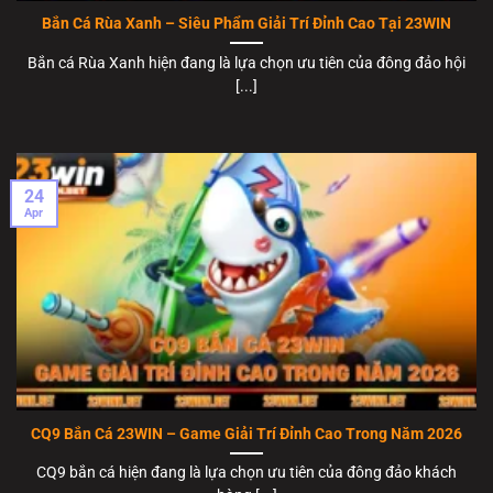
Bắn Cá Rùa Xanh – Siêu Phẩm Giải Trí Đỉnh Cao Tại 23WIN
Bắn cá Rùa Xanh hiện đang là lựa chọn ưu tiên của đông đảo hội
[...]
24
Apr
CQ9 Bắn Cá 23WIN – Game Giải Trí Đỉnh Cao Trong Năm 2026
CQ9 bắn cá hiện đang là lựa chọn ưu tiên của đông đảo khách