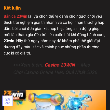
Kết luận
Bắn cá 23win
là lựa chọn thú vị dành cho người chơi yêu
thích trải nghiệm giải trí nhanh và cơ hội nhận thưởng hấp
dẫn. Lối chơi đơn giản kết hợp hiệu ứng sinh động giúp
mỗi lần tham gia đều trở nên cuốn hút khi đồng hành cùng
23win
. Hãy thử ngay hôm nay để khám phá thế giới đại
dương đầy màu sắc và chinh phục những phần thưởng
cực kì có giá trị.
>>>Xem thêm:
Casino 23WIN
– Mẹo
Chơi Casino Online Hiệu Quả Nhất 2026
24
Apr