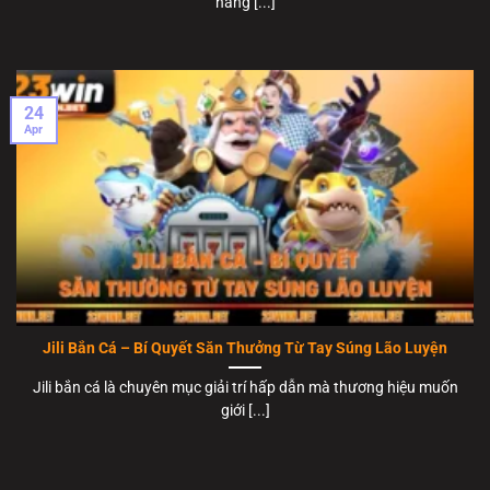
hàng [...]
24
Apr
Jili Bắn Cá – Bí Quyết Săn Thưởng Từ Tay Súng Lão Luyện
Jili bắn cá là chuyên mục giải trí hấp dẫn mà thương hiệu muốn
giới [...]