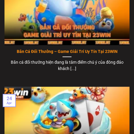
Bắn Cá Đổi Thưởng – Game Giải Trí Uy Tín Tại 23WIN
Bắn cá đổi thưởng hiện đang là tâm điểm chú ý của đông đảo
khách [...]
24
Apr