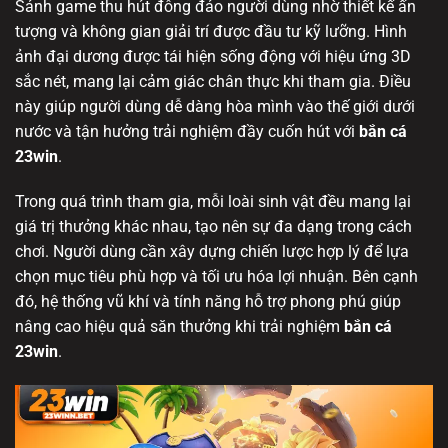
Sảnh game thu hút đông đảo người dùng nhờ thiết kế ấn
tượng và không gian giải trí được đầu tư kỹ lưỡng. Hình
ảnh đại dương được tái hiện sống động với hiệu ứng 3D
sắc nét, mang lại cảm giác chân thực khi tham gia. Điều
này giúp người dùng dễ dàng hòa mình vào thế giới dưới
nước và tận hưởng trải nghiệm đầy cuốn hút với
bắn cá
23win
.
Trong quá trình tham gia, mỗi loài sinh vật đều mang lại
giá trị thưởng khác nhau, tạo nên sự đa dạng trong cách
chơi. Người dùng cần xây dựng chiến lược hợp lý để lựa
chọn mục tiêu phù hợp và tối ưu hóa lợi nhuận. Bên cạnh
đó, hệ thống vũ khí và tính năng hỗ trợ phong phú giúp
nâng cao hiệu quả săn thưởng khi trải nghiệm
bắn cá
23win
.