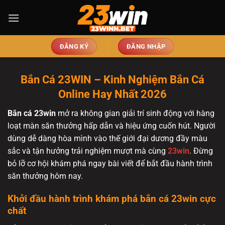
Skip
to
content
ĐĂNG KÝ
ĐĂNG NHẬP
Bắn Cá 23WIN – Kinh Nghiệm Bắn Cá
Online Hay Nhất 2026
Bắn cá 23win
mở ra không gian giải trí sinh động với hàng
loạt màn săn thưởng hấp dẫn và hiệu ứng cuốn hút. Người
dùng dễ dàng hòa mình vào thế giới đại dương đầy màu
sắc và tận hưởng trải nghiệm mượt mà cùng
23win
. Đừng
bỏ lỡ cơ hội khám phá ngay bài viết để bắt đầu hành trình
săn thưởng hôm nay.
Khởi đầu hành trình khám phá bắn cá 23win cực
chất