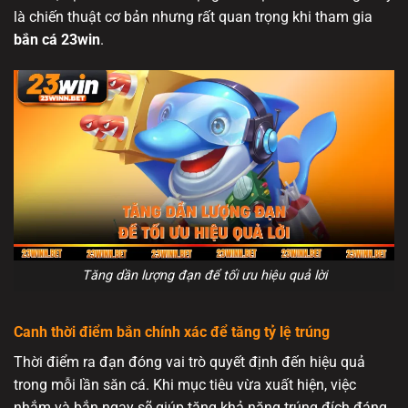
là chiến thuật cơ bản nhưng rất quan trọng khi tham gia
bắn cá 23win
.
Tăng dần lượng đạn để tối ưu hiệu quả lời
Canh thời điểm bắn chính xác để tăng tỷ lệ trúng
Thời điểm ra đạn đóng vai trò quyết định đến hiệu quả
trong mỗi lần săn cá. Khi mục tiêu vừa xuất hiện, việc
nhắm và bắn ngay sẽ giúp tăng khả năng trúng đích đáng