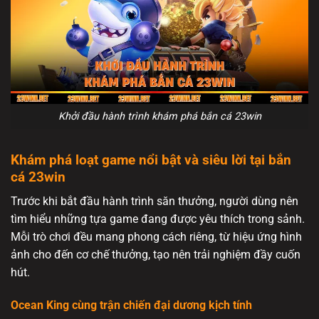
Khởi đầu hành trình khám phá bắn cá 23win
Khám phá loạt game nổi bật và siêu lời tại bắn
cá 23win
Trước khi bắt đầu hành trình săn thưởng, người dùng nên
tìm hiểu những tựa game đang được yêu thích trong sảnh.
Mỗi trò chơi đều mang phong cách riêng, từ hiệu ứng hình
ảnh cho đến cơ chế thưởng, tạo nên trải nghiệm đầy cuốn
hút.
Ocean King cùng trận chiến đại dương kịch tính