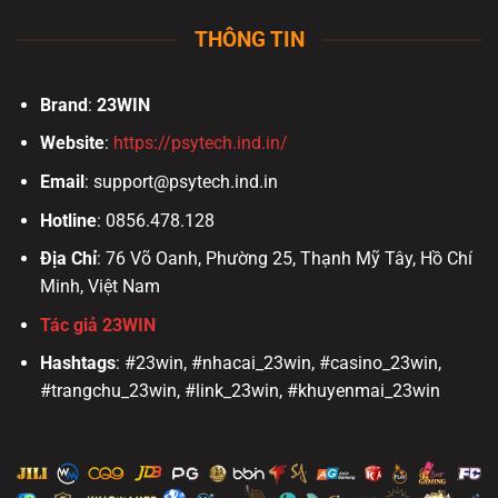
THÔNG TIN
Brand
:
23WIN
Website
:
https://psytech.ind.in/
Email
:
support@psytech.ind.in
Hotline
:
0856.478.128
Địa Chỉ
:
76 Võ Oanh, Phường 25, Thạnh Mỹ Tây, Hồ Chí
Minh, Việt Nam
Tác giả 23WIN
Hashtags
:
#23win, #nhacai_23win, #casino_23win,
#trangchu_23win, #link_23win, #khuyenmai_23win