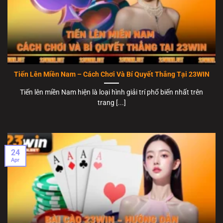
Tiến Lên Miền Nam – Cách Chơi Và Bí Quyết Thắng Tại 23WIN
Tiến lên miền Nam hiện là loại hình giải trí phổ biến nhất trên
trang [...]
24
Apr