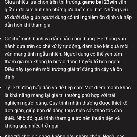
Giữa nhiều lựa chọn trên thị trường,
game bài 23win
vẫn
giữ được sức hút nhờ những ưu điểm nổi bật. Những yếu
tố dưới đây giúp người dùng có trải nghiệm ổn định và hấp
dẫn hơn khi tham gia.
Cơ chế minh bạch và đảm bảo công bằng: Hệ thống vận
hành dựa trên cơ chế xử lý tự động, đảm bảo kết quả mỗi
ván mang tính ngẫu nhiên. Người dùng có thể yên tâm
tham gia mà không lo bị tác động từ yếu tố bên ngoài.
Điều này tạo nên môi trường giải trí đáng tin cậy và ổn
định.
Tỷ lệ thưởng hấp dẫn và dễ tiếp cận: Một điểm mạnh khác
là khả năng mang lại giá trị thưởng phù hợp với trải
nghiệm người dùng. Quy trình nhận thưởng được thiết kế
đơn giản, giúp bạn dễ dàng thực hiện các thao tác cần
thiết. Nhờ đó, quá trình tham gia trở nên thuận tiện và
không gặp nhiều trở ngại.
Kho trò chơi đa dạng, không gây nhàm chán: Ngoài các