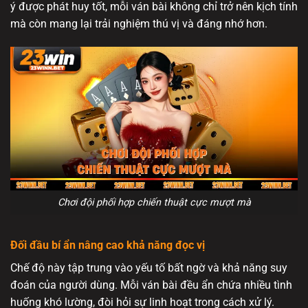
ý được phát huy tốt, mỗi ván bài không chỉ trở nên kịch tính
mà còn mang lại trải nghiệm thú vị và đáng nhớ hơn.
Chơi đội phối hợp chiến thuật cực mượt mà
Đối đầu bí ẩn nâng cao khả năng đọc vị
Chế độ này tập trung vào yếu tố bất ngờ và khả năng suy
đoán của người dùng. Mỗi ván bài đều ẩn chứa nhiều tình
huống khó lường, đòi hỏi sự linh hoạt trong cách xử lý.