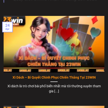
24
Apr
Xì Dách – Bí Quyết Chinh Phục Chiến Thắng Tại 23WIN
Xì dách là trò chơi bài phổ biến nhất mà tôi thường xuyên tham
gia [...]