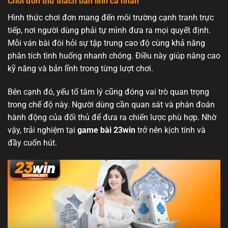
Chơi đơn thử thách bản lĩnh cá nhân
Hình thức chơi đơn mang đến môi trường cạnh tranh trực
tiếp, nơi người dùng phải tự mình đưa ra mọi quyết định.
Mỗi ván bài đòi hỏi sự tập trung cao độ cùng khả năng
phân tích tình huống nhanh chóng. Điều này giúp nâng cao
kỹ năng và bản lĩnh trong từng lượt chơi.
Bên cạnh đó, yếu tố tâm lý cũng đóng vai trò quan trọng
trong chế độ này. Người dùng cần quan sát và phán đoán
hành động của đối thủ để đưa ra chiến lược phù hợp. Nhờ
vậy, trải nghiệm tại
game bài 23win
trở nên kịch tính và
đầy cuốn hút.