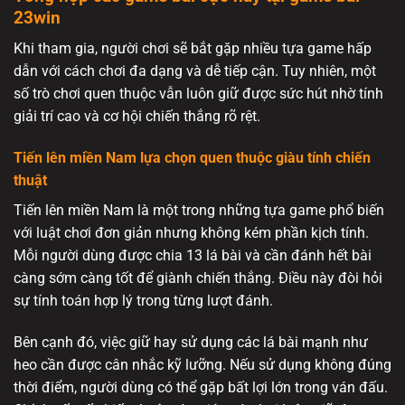
23win
Khi tham gia, người chơi sẽ bắt gặp nhiều tựa game hấp
dẫn với cách chơi đa dạng và dễ tiếp cận. Tuy nhiên, một
số trò chơi quen thuộc vẫn luôn giữ được sức hút nhờ tính
giải trí cao và cơ hội chiến thắng rõ rệt.
Tiến lên miền Nam lựa chọn quen thuộc giàu tính chiến
thuật
Tiến lên miền Nam là một trong những tựa game phổ biến
với luật chơi đơn giản nhưng không kém phần kịch tính.
Mỗi người dùng được chia 13 lá bài và cần đánh hết bài
càng sớm càng tốt để giành chiến thắng. Điều này đòi hỏi
sự tính toán hợp lý trong từng lượt đánh.
Bên cạnh đó, việc giữ hay sử dụng các lá bài mạnh như
heo cần được cân nhắc kỹ lưỡng. Nếu sử dụng không đúng
thời điểm, người dùng có thể gặp bất lợi lớn trong ván đấu.