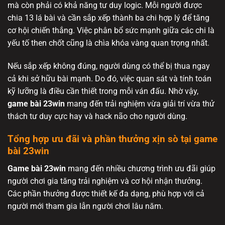
mà còn phải có khả năng tư duy logic. Mỗi người được
chia 13 lá bài và cần sắp xếp thành ba chi hợp lý để tăng
cơ hội chiến thắng. Việc phân bổ sức mạnh giữa các chi là
yếu tố then chốt cũng là chìa khóa vàng quan trọng nhất.
Nếu sắp xếp không đúng, người dùng có thể bị thua ngay
cả khi sở hữu bài mạnh. Do đó, việc quan sát và tính toán
kỹ lưỡng là điều cần thiết trong mỗi ván đấu. Nhờ vậy,
game bài 23win
mang đến trải nghiệm vừa giải trí vừa thử
thách tư duy cực hay và hack não cho người dùng.
Tổng hợp ưu đãi và phần thưởng xịn sò tại game
bài 23win
Game bài 23win
mang đến nhiều chương trình ưu đãi giúp
người chơi gia tăng trải nghiệm và cơ hội nhận thưởng.
Các phần thưởng được thiết kế đa dạng, phù hợp với cả
người mới tham gia lẫn người chơi lâu năm.