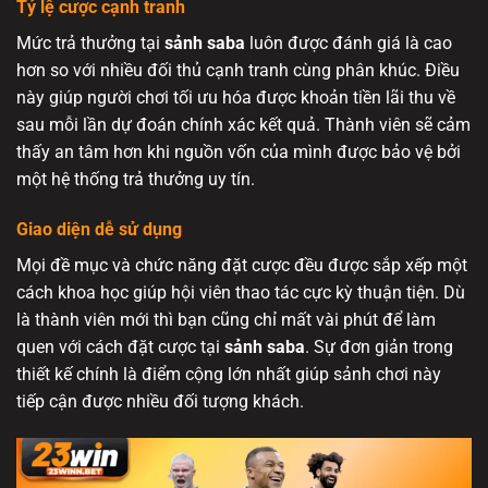
Tỷ lệ cược cạnh tranh
Mức trả thưởng tại
sảnh saba
luôn được đánh giá là cao
hơn so với nhiều đối thủ cạnh tranh cùng phân khúc. Điều
này giúp người chơi tối ưu hóa được khoản tiền lãi thu về
sau mỗi lần dự đoán chính xác kết quả. Thành viên sẽ cảm
thấy an tâm hơn khi nguồn vốn của mình được bảo vệ bởi
một hệ thống trả thưởng uy tín.
Giao diện dễ sử dụng
Mọi đề mục và chức năng đặt cược đều được sắp xếp một
cách khoa học giúp hội viên thao tác cực kỳ thuận tiện. Dù
là thành viên mới thì bạn cũng chỉ mất vài phút để làm
quen với cách đặt cược tại
sảnh saba
. Sự đơn giản trong
thiết kế chính là điểm cộng lớn nhất giúp sảnh chơi này
tiếp cận được nhiều đối tượng khách.