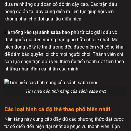
đưa ra những dự đoán có độ tin cậy cao. Các trận đấu
bóng đá ảo tại đây cũng diễn ra liên tục giúp hội viên
không phải chờ đợi quá lâu giữa hiệp.
Hệ thống kèo tại
sảnh saba
bao phủ từ các giải đấu vô
địch quốc gia đến những trận giao hữu nhỏ lẻ nhất. Mọi
biến động về tỷ lệ trả thưởng đều được niêm yết công khai
để đảm bảo quyền lợi cho mọi người chơi. Thành viên chỉ
cần lựa chọn trận đấu yêu thích rồi tiến hành đặt tiền theo
những nhận định cá nhân của mình.
Tìm hiểu các tính năng của sảnh saba mới
Các loại hình cá độ thể thao phổ biến nhất
Nền tảng này cung cấp đầy đủ các phương thức đặt cược
từ cổ điển đến hiện đại nhất để phục vụ thành viên. Bạn