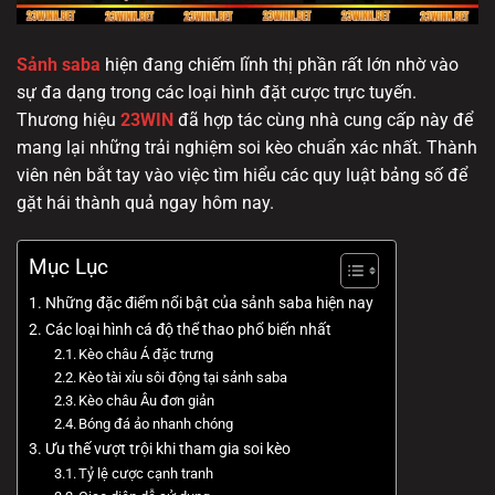
Sảnh saba
hiện đang chiếm lĩnh thị phần rất lớn nhờ vào
sự đa dạng trong các loại hình đặt cược trực tuyến.
Thương hiệu
23WIN
đã hợp tác cùng nhà cung cấp này để
mang lại những trải nghiệm soi kèo chuẩn xác nhất. Thành
viên nên bắt tay vào việc tìm hiểu các quy luật bảng số để
gặt hái thành quả ngay hôm nay.
Mục Lục
Những đặc điểm nổi bật của sảnh saba hiện nay
Các loại hình cá độ thể thao phổ biến nhất
Kèo châu Á đặc trưng
Kèo tài xỉu sôi động tại sảnh saba
Kèo châu Âu đơn giản
Bóng đá ảo nhanh chóng
Ưu thế vượt trội khi tham gia soi kèo
Tỷ lệ cược cạnh tranh