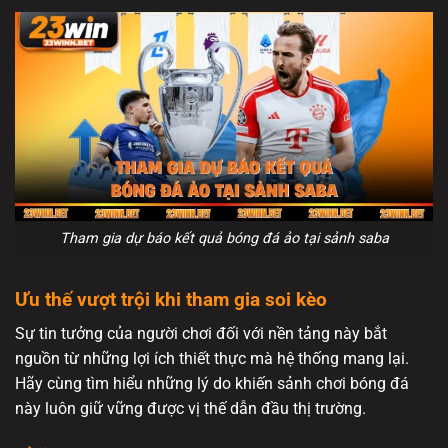
Tham gia dự báo kết quả bóng đá ảo tại sảnh saba
Ưu thế vượt trội khi tham gia soi kèo
Sự tin tưởng của người chơi đối với nền tảng này bắt
nguồn từ những lợi ích thiết thực mà hệ thống mang lại.
Hãy cùng tìm hiểu những lý do khiến sảnh chơi bóng đá
này luôn giữ vững được vị thế dẫn đầu thị trường.