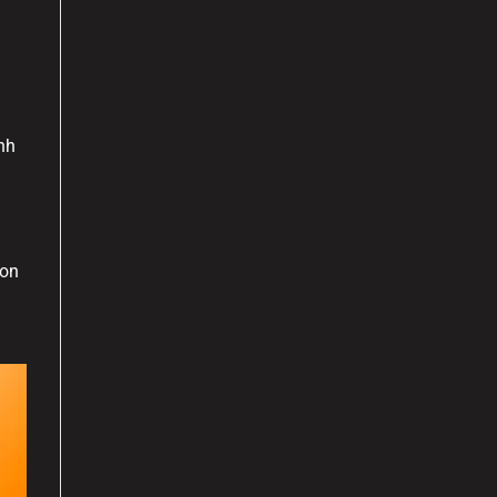
nh
con