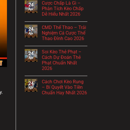
Cược Chấp Là Gì –
24
Phân Tích Kèo Chấp
Apr
Dễ Hiểu Nhất 2026
CMD Thể Thao – Trải
24
Nghiệm Cá Cược Thể
Apr
Thao Đỉnh Cao 2026
Soi Kèo Thẻ Phạt –
24
Cách Dự Đoán Thẻ
Apr
Phạt Chuẩn Nhất
2026
Cách Chơi Kèo Rung
24
– Bí Quyết Vào Tiền
Apr
y.
Chuẩn Hay Nhất 2026