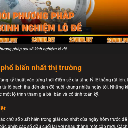
hương pháp soi số kinh nghiệm lô đề
phổ biến nhất thị trường
ng kỹ thuật vào từng thời điểm sẽ gia tăng tỷ lệ thắng rất lớn. 
án từ lô bạch thủ đến dàn đề nuôi khung nhiều ngày tới. Những k
một lộ trình tham gia bài bản và có tính toán kỹ.
iệt
ác chữ số xuất hiện trong giải cao nhất của ngày hôm trước để
oặc ghép các số đầu cuối lại với nhau thành một cặp mới. Cách