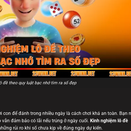
ô đề theo quy luật bạc nhớ tìm ra số đẹp
i con để đánh trong nhiều ngày là cách chơi khá an toàn. Bạn 
o vẫn đảm bảo có lãi nếu trúng ở ngày cuối.
Kinh nghiệm lô đề
hững rủi ro khi số chưa kịp về đúng ngày dự kiến.