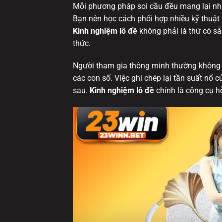
Mỗi phương pháp soi cầu đều mang lại nhữ
Bạn nên học cách phối hợp nhiều kỹ thuật 
Kinh nghiệm lô đề
không phải là thứ có sẵ
thức.
Người tham gia thông minh thường không 
các con số. Việc ghi chép lại tần suất nổ 
sau.
Kinh nghiệm lô đề
chính là công cụ hỗ