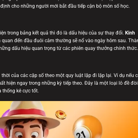
 định cho những người mới bắt đầu tiếp cận bộ môn số học.
ện trong bảng kết quả thì đó là dấu hiệu của sự thay đổi.
Kinh
ên quan đến đầu đuôi câm thường sẽ nổ vào ngày hôm sau. Thà
những dấu hiệu quan trọng từ các phiên quay thưởng chính thức.
thời của các cặp số theo một quy luật lặp đi lặp lại. Ví dụ nếu 
ất hiện ngay trong những kỳ tiếp theo. Đây là một loại lô đề đòi
 thống kê cực tốt.