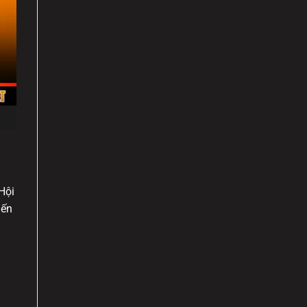
Hội
iến