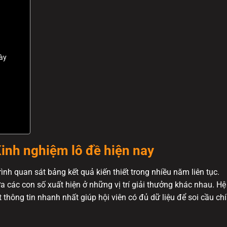
ày
 Kinh nghiệm lô đề hiện nay
ình quan sát bảng kết quả kiến thiết trong nhiều năm liên tục.
ữa các con số xuất hiện ở những vị trí giải thưởng khác nhau. Hệ
thông tin nhanh nhất giúp hội viên có đủ dữ liệu để soi cầu ch