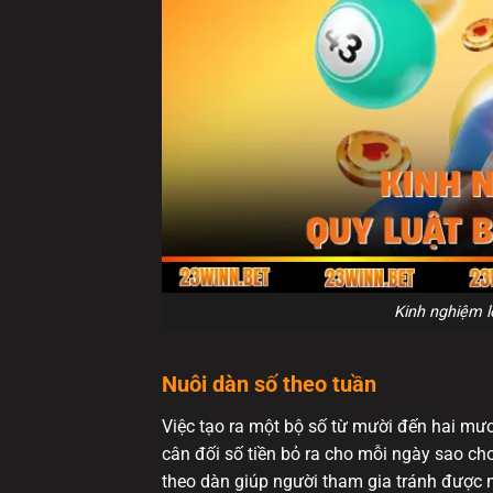
Kinh nghiệm l
Nuôi dàn số theo tuần
Việc tạo ra một bộ số từ mười đến hai mươ
cân đối số tiền bỏ ra cho mỗi ngày sao ch
theo dàn giúp người tham gia tránh được n