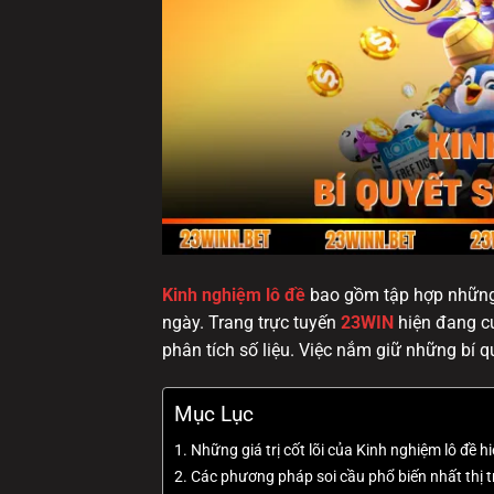
Kinh nghiệm lô đề
bao gồm tập hợp những 
ngày. Trang trực tuyến
23WIN
hiện đang cu
phân tích số liệu. Việc nắm giữ những bí q
Mục Lục
Những giá trị cốt lõi của Kinh nghiệm lô đề h
Các phương pháp soi cầu phổ biến nhất thị 