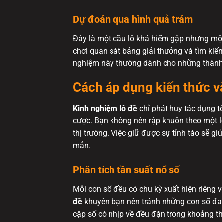
Dự đoán qua hình quả trám
Đây là một cầu lô khá hiếm gặp nhưng một k
chơi quan sát bảng giải thưởng và tìm kiế
nghiệm
này thường dành cho những thành v
Cách áp dụng kiến thức v
Kinh nghiệm lô đề
chỉ phát huy tác dụng t
cược. Bạn không nên rập khuôn theo một l
thị trường. Việc giữ được sự tỉnh táo sẽ 
mắn.
Phân tích tần suất nổ số
Mỗi con số đều có chu kỳ xuất hiện riêng v
đề
khuyên bạn nên tránh những con số đang
cặp số có nhịp về đều đặn trong khoảng t